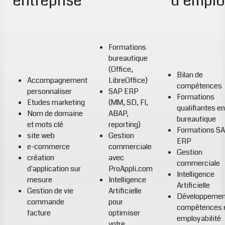
entreprise
d'emplo
Formations
bureautique
(Office,
Bilan de
Accompagnement
LibreOffice)
compétences
personnaliser
SAP ERP
Formations
Etudes marketing
(MM, SD, FI,
qualifiantes en
Nom de domaine
ABAP,
bureautique
et mots clé
reporting)
Formations S
site web
Gestion
ERP
e-commerce
commerciale
Gestion
création
avec
commerciale
d'application sur
ProAppli.com
Intelligence
mesure
Intelligence
Artificielle
Gestion de vie
Artificielle
Développemen
commande
pour
compétences 
facture
optimiser
employabilité
votre