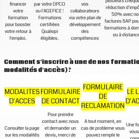
plusieurs chèque
financer
par votre OPCO
vos
réduction d'impô
votre
ou l'AGEFICE !
collaborateurs
50% avec no
formation
Formations
via votre plan de
factures SAP pou
pour booster
certifiées
développement
formations à dom
votre retour à
Qualiopi
des
ou à distanc
l'emploi.
éligibles.
compétences
Comment s'inscrire à une de nos formatio
modalités d'accès) ?
FORMULAIRE
MODALITES
FORMULAIRE
LE 
DE
D'ACCES
DE CONTACT
D'A
RECLAMATION
Pour prendre
contact avec nous
A tout moment, en
Une fo
Consulter la page
et demander un
cas de probleme vous
vous
sur les modalités
devis, merci de
pouvez remplir le
cons