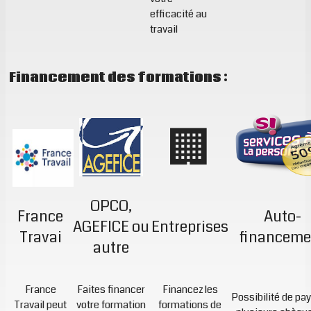
efficacité au
travail
Financement des formations :
🏢
OPCO,
France
Auto-
AGEFICE ou
Entreprises
Travai
financeme
autre
France
Faites financer
Financez les
Possibilité de pa
Travail peut
votre formation
formations de